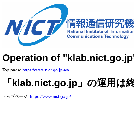
Operation of "klab.nict.go.j
Top page:
https://www.nict.go.jp/en/
「klab.nict.go.jp」の運
トップページ:
https://www.nict.go.jp/